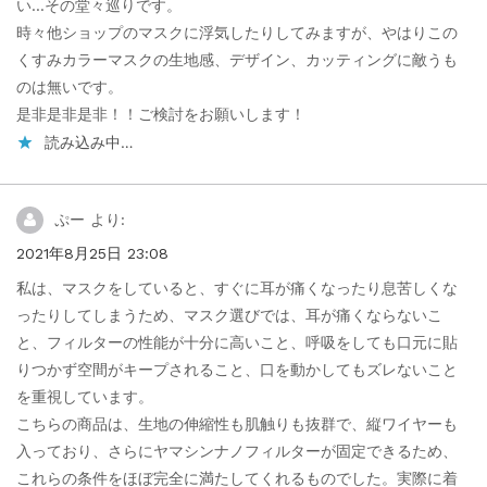
い…その堂々巡りです。
時々他ショップのマスクに浮気したりしてみますが、やはりこの
くすみカラーマスクの生地感、デザイン、カッティングに敵うも
のは無いです。
是非是非是非！！ご検討をお願いします！
読み込み中…
ぷー
より:
2021年8月25日 23:08
私は、マスクをしていると、すぐに耳が痛くなったり息苦しくな
ったりしてしまうため、マスク選びでは、耳が痛くならないこ
と、フィルターの性能が十分に高いこと、呼吸をしても口元に貼
りつかず空間がキープされること、口を動かしてもズレないこと
を重視しています。
こちらの商品は、生地の伸縮性も肌触りも抜群で、縦ワイヤーも
入っており、さらにヤマシンナノフィルターが固定できるため、
これらの条件をほぼ完全に満たしてくれるものでした。実際に着