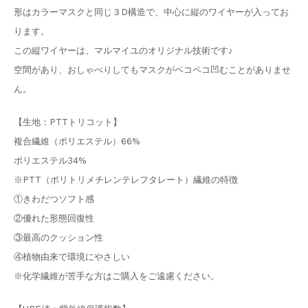
形はカラーマスクと同じ３D構造で、中心に縦のワイヤーが入ってお
ります。
この縦ワイヤーは、マルマイユのオリジナル技術です♪
空間があり、おしゃべりしてもマスクがペコペコ凹むことがありませ
ん。
【生地：PTTトリコット】
複合繊維（ポリエステル）66%
ポリエステル34%
※PTT（ポリトリメチレンテレフタレート）繊維の特徴
①きわだつソフト感
②優れた形態回復性
③最高のクッション性
④植物由来で環境にやさしい
※化学繊維が苦手な方はご購入をご遠慮ください。