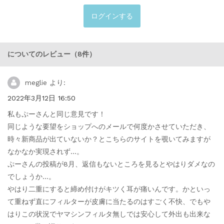
ログインする
についてのレビュー（8件）
meglie
より:
2022年3月12日 16:50
私もぷーさんと同じ意見です！
同じような要望をショップへのメールで何度かさせていただき、
時々新商品が出ていないか？とこちらのサイトを覗いてみますが
なかなか実現されず…。
ぷーさんの投稿が8月、返信もないところを見るとやはりダメなの
でしょうか…。
やはり二重にすると締め付けがキツく耳が痛いんです。かといっ
て重ねず直にフィルターが皮膚に当たるのはすごく不快、でもや
はりこの状況でヤマシンフィルタ無しでは安心して外出も出来な