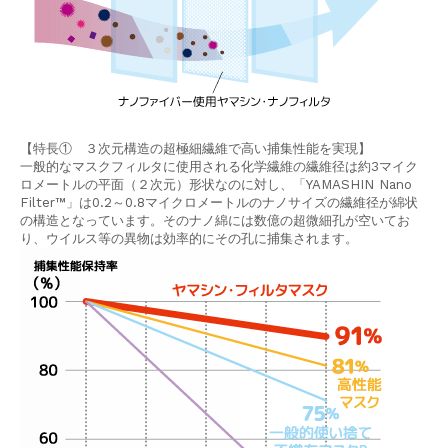
【特⾧① ３次元構造の超極細繊維で高い捕集性能を実現】
一般的なマスクフィルタに使用される化学繊維の繊維径は約3マイク
ロメートルの平面（２次元）形状なのに対し、「YAMASHIN Nano
Filter™」は0.2～0.8マイクロメートルのナノサイズの繊維径が綿状
の構造となっています。そのナノ綿には数億の超微細孔が空いてお
り、ウイルス等の異物は効率的にその孔に捕集されます。