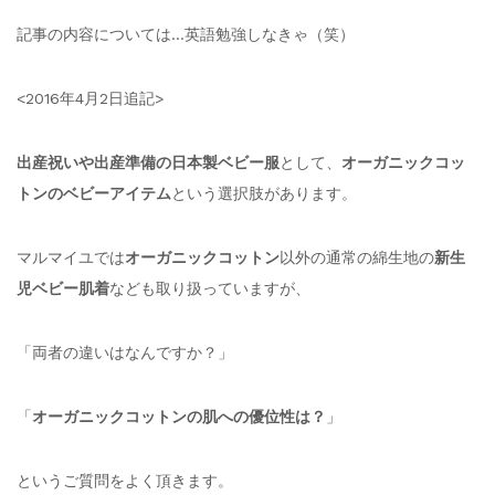
記事の内容については…英語勉強しなきゃ（笑）
<2016年4月2日追記>
出産祝いや出産準備の日本製ベビー服
として、
オーガニックコッ
トンのベビーアイテム
という選択肢があります。
マルマイユでは
オーガニックコットン
以外の通常の綿生地の
新生
児ベビー肌着
なども取り扱っていますが、
「両者の違いはなんですか？」
「
オーガニックコットンの肌への優位性は？
」
というご質問をよく頂きます。