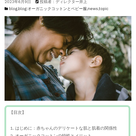
2023年6月9日
投稿者：ディレクター井上
blog
,
blog:オーガニックコットンとベビー服
,
news
,
topic
【目次】
はじめに：赤ちゃんのデリケートな肌と肌着の関係性
オーガニックコットンの特性とメリット