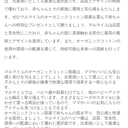
は、出産祝いとしても最適な選択肢です。品質とデザインの両面
で優れており、赤ちゃんとその家族に愛情と安心感をもたらしま
す。ぜひマルマイユのオーガニックコットン肌着を選んで赤ちゃ
んへの特別なプレゼントとして贈りましょう。マルマイユは品質
と安全性にこだわり、赤ちゃんの肌に直接触れる部分に最高の素
材とデザインを提供しています。また、オーガニックコットンの
使用や環境への配慮を通じて、持続可能な未来への貢献も行って
います。
マルマイユのオーガニックコットン肌着は、ママやパパにも安心
感と喜びを与えることでしょう。出産祝いとして選ぶことで、お
子さんとその家族が健康で快適な環境で成長する一助となりま
す。
マルマイユでは、ベビー服や肌着だけでなく、他のベビーアイテ
ムも幅広く取り揃えています。さまざまなニーズやスタイルに合
わせて選べる商品が揃っているので、ママやパパのお気に入りの
アイテムを見つけることもできます。
オーガニックコットン肌着で赤ちゃんの肌を守り、安心感と快適
さを提供しましょう。マルマイユのベビー服は、品質、安全性、
環境への配慮において優れた選択肢です。出産祝いとして最適な