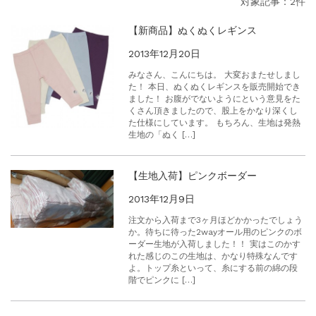
対象記事：2件
【新商品】ぬくぬくレギンス
2013年12月20日
みなさん、こんにちは。 大変おまたせしまし
た！ 本日、ぬくぬくレギンスを販売開始でき
ました！ お腹がでないようにという意見をた
くさん頂きましたので、股上をかなり深くし
た仕様にしています。 もちろん、生地は発熱
生地の「ぬく […]
【生地入荷】ピンクボーダー
2013年12月9日
注文から入荷まで3ヶ月ほどかかったでしょう
か。待ちに待った2wayオール用のピンクのボ
ーダー生地が入荷しました！！ 実はこのかす
れた感じのこの生地は、かなり特殊なんです
よ。トップ糸といって、糸にする前の綿の段
階でピンクに […]