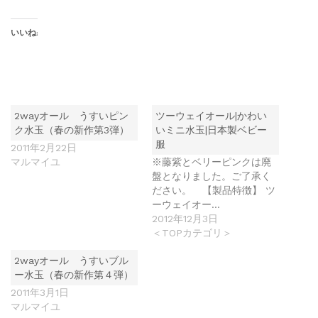
いいね:
2wayオール うすいピン
ツーウェイオール|かわい
ク水玉（春の新作第3弾）
いミニ水玉|日本製ベビー
服
2011年2月22日
マルマイユ
※藤紫とベリーピンクは廃
盤となりました。ご了承く
ださい。 【製品特徴】 ツ
ーウェイオー…
2012年12月3日
＜TOPカテゴリ＞
2wayオール うすいブル
ー水玉（春の新作第４弾）
2011年3月1日
マルマイユ