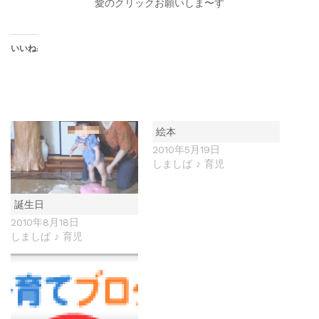
愛のクリックお願いしま〜す
いいね:
絵本
2010年5月19日
しましば ♪ 育児
誕生日
2010年8月18日
しましば ♪ 育児