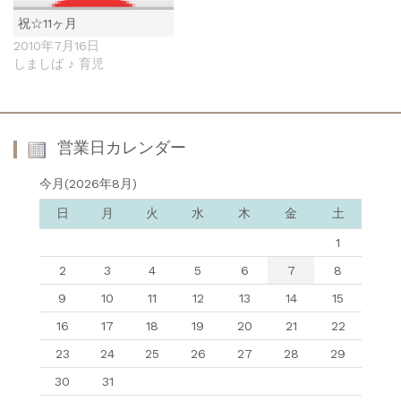
祝☆11ヶ月
2010年7月16日
しましば ♪ 育児
営業日カレンダー
今月(2026年8月)
日
月
火
水
木
金
土
1
2
3
4
5
6
7
8
9
10
11
12
13
14
15
16
17
18
19
20
21
22
23
24
25
26
27
28
29
30
31