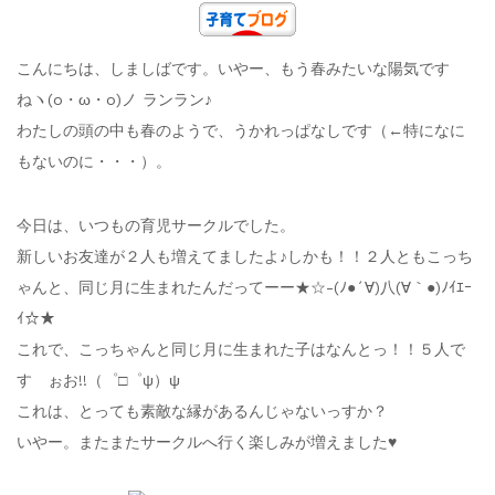
こんにちは、しましばです。いやー、もう春みたいな陽気です
ねヽ(o・ω・o)ノ ランラン♪
わたしの頭の中も春のようで、うかれっぱなしです（←特になに
もないのに・・・）。
今日は、いつもの育児サークルでした。
新しいお友達が２人も増えてましたよ♪しかも！！２人ともこっち
ゃんと、同じ月に生まれたんだってーー★☆-(ﾉ●´∀)八(∀｀●)ﾉｲｴｰ
ｲ☆★
これで、こっちゃんと同じ月に生まれた子はなんとっ！！５人で
す ぉお!!（゜□゜ψ）ψ
これは、とっても素敵な縁があるんじゃないっすか？
いやー。またまたサークルへ行く楽しみが増えました♥