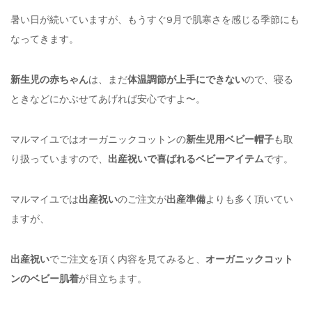
暑い日が続いていますが、もうすぐ9月で肌寒さを感じる季節にも
なってきます。
新生児の赤ちゃん
は、まだ
体温調節が上手にできない
ので、寝る
ときなどにかぶせてあげれば安心ですよ〜。
マルマイユではオーガニックコットンの
新生児用ベビー帽子
も取
り扱っていますので、
出産祝いで喜ばれるベビーアイテム
です。
マルマイユでは
出産祝い
のご注文が
出産準備
よりも多く頂いてい
ますが、
出産祝い
でご注文を頂く内容を見てみると、
オーガニックコット
ンのベビー肌着
が目立ちます。