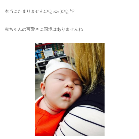
本当にたまりません(੭ु ›ω‹ )੭ु⁾⁾♡
赤ちゃんの可愛さに国境はありませんね！