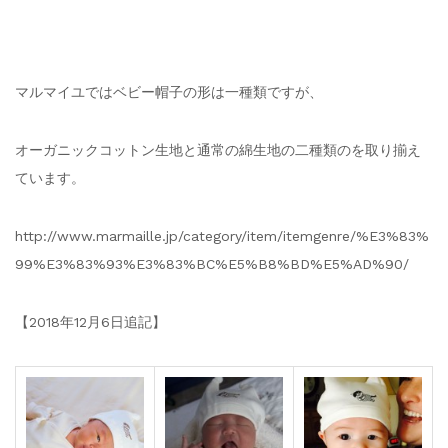
マルマイユではベビー帽子の形は一種類ですが、
オーガニックコットン生地と通常の綿生地の二種類のを取り揃え
ています。
http://www.marmaille.jp/category/item/itemgenre/%E3%83%
99%E3%83%93%E3%83%BC%E5%B8%BD%E5%AD%90/
【2018年12月6日追記】