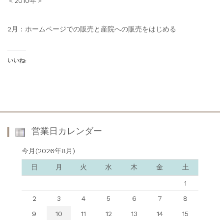
＜2010年＞
2月：ホームページでの販売と産院への販売をはじめる
いいね:
営業日カレンダー
今月(2026年8月)
日
月
火
水
木
金
土
1
2
3
4
5
6
7
8
9
10
11
12
13
14
15