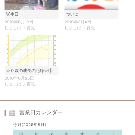
誕生日
ついに
2010年8月18日
2010年3月4日
しましば ♪ 育児
しましば ♪ 育児
☆０歳の成長の記録☆①
2010年8月25日
しましば ♪ 育児
営業日カレンダー
今月(2026年8月)
日
月
火
水
木
金
土