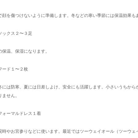
で顔を傷つけないように準備します。冬などの寒い季節には保温効果も
ソックス２〜３足
の保温、保湿になります。
フード１〜２枚
冬には防寒、夏には日差しよけ、安全にも活躍します。小さいうちから
りません。
フォーマルドレス１着
院時やお宮参りなどに使います。最近ではツーウェイオール（ツーウェ