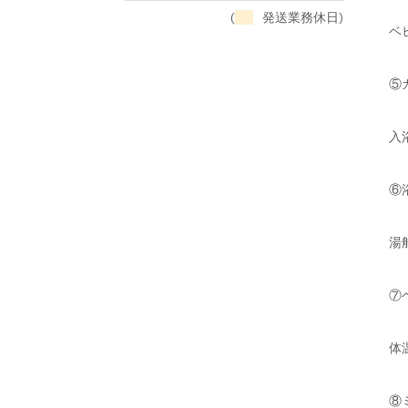
(
発送業務休日)
ベ
⑤
入
⑥
湯
⑦
体
⑧