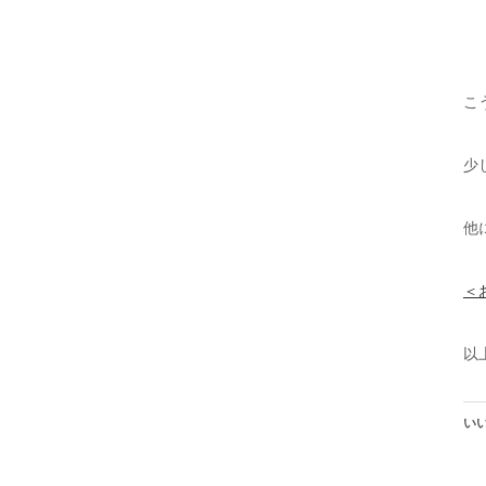
こ
少
他
＜
以
いい