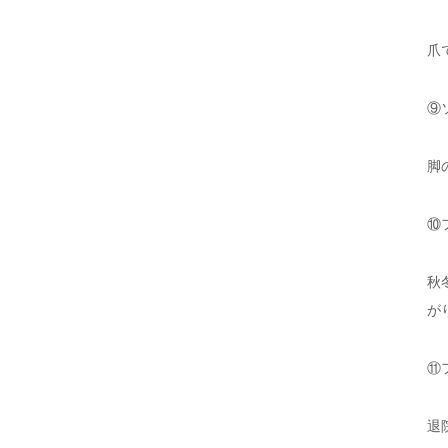
爪
⑨
脚
⑩
秋
が
⑪
退