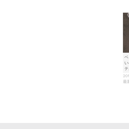
ベ
い
テ
20
最