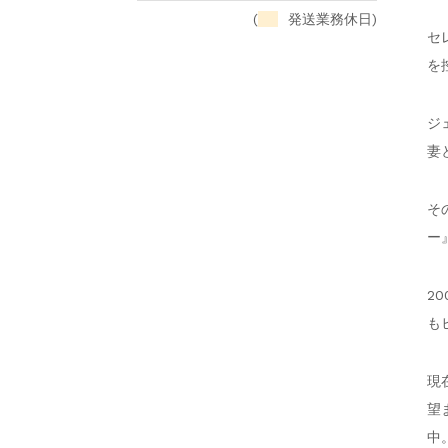
(
発送業務休日)
セ
を
ジ
妻
そ
ー
2
も
現
望
中