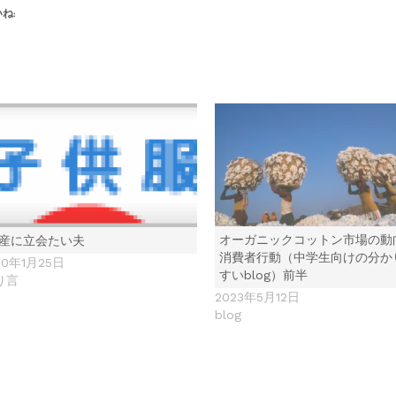
ね:
オーガニックコットン市場の動
産に立会たい夫
消費者行動（中学生向けの分か
10年1月25日
すいblog）前半
り言
2023年5月12日
blog