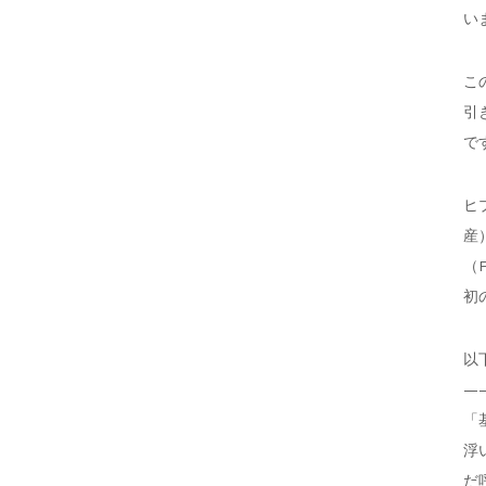
い
こ
引
で
ヒ
産
（
初
以
—
「
浮
だ