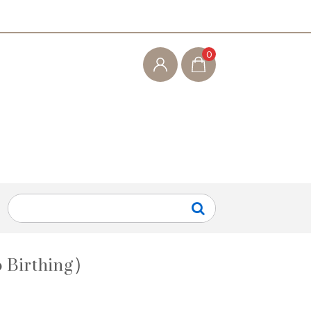
0
rthing）