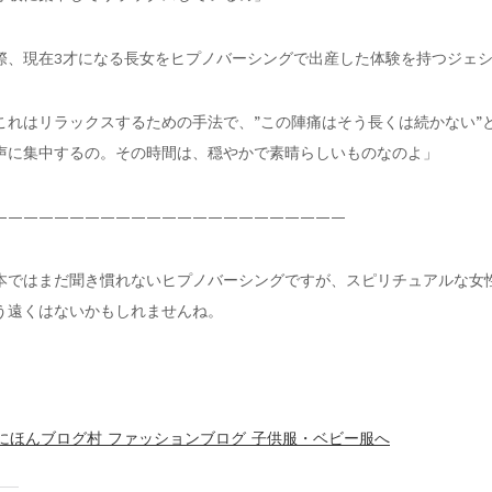
際、現在3才になる長女をヒプノバーシングで出産した体験を持つジェ
これはリラックスするための手法で、”この陣痛はそう長くは続かない”
声に集中するの。その時間は、穏やかで素晴らしいものなのよ」
———————————————————————
本ではまだ聞き慣れないヒプノバーシングですが、スピリチュアルな女
う遠くはないかもしれませんね。