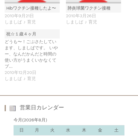
Hibワクチン接種したよ〜
肺炎球菌ワクチン接種
2010年9月21日
2010年3月26日
しましば ♪ 育児
しましば ♪ 育児
祝☆１歳４ヶ月
どうも〜！ごぶさたしてい
ます、しましばです。 いや
ー、なんだかんだと時間の
使い方がうまくいかなくて
ブ…
2010年12月20日
しましば ♪ 育児
営業日カレンダー
今月(2026年8月)
日
月
火
水
木
金
土