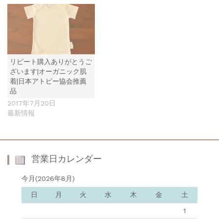
リピート購入ありがとうご
ざいます|オーガニック肌
着|日本アトピー協会推薦
品
2017年7月20日
最新情報
営業日カレンダー
今月(2026年8月)
日
月
火
水
木
金
土
1