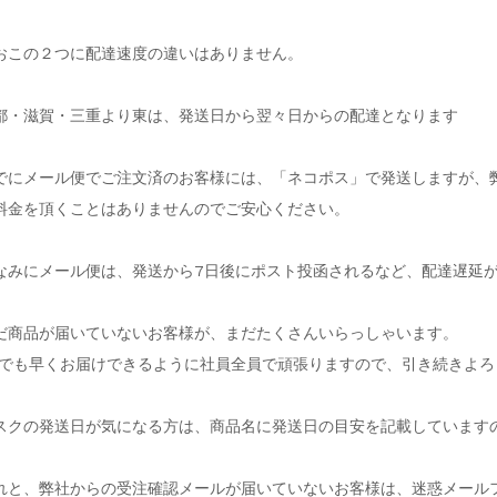
おこの２つに配達速度の違いはありません。
都・滋賀・三重より東は、発送日から翌々日からの配達となります
でにメール便でご注文済のお客様には、「ネコポス」で発送しますが、
料金を頂くことはありませんのでご安心ください。
なみにメール便は、発送から7日後にポスト投函されるなど、配達遅延
だ商品が届いていないお客様が、まだたくさんいらっしゃいます。
日でも早くお届けできるように社員全員で頑張りますので、引き続きよ
スクの発送日が気になる方は、商品名に発送日の目安を記載しています
れと、弊社からの受注確認メールが届いていないお客様は、迷惑メール