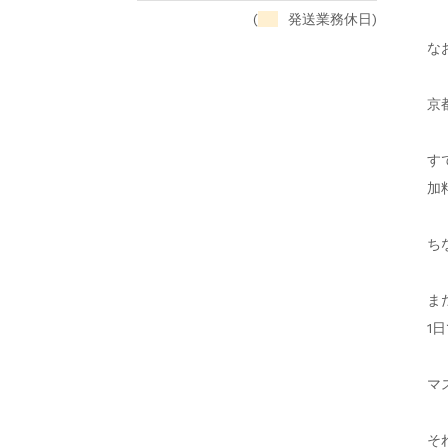
(
発送業務休日)
な
京
す
加
ち
ま
1
マ
そ