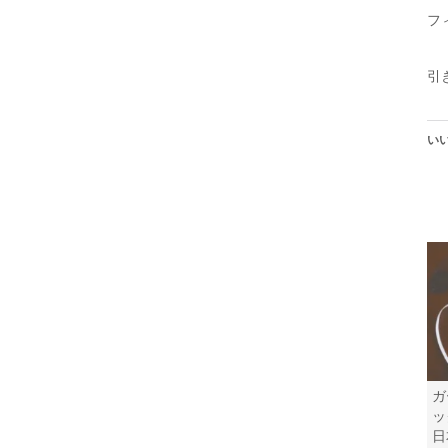
フ
引
いい
ガ
ッ
日