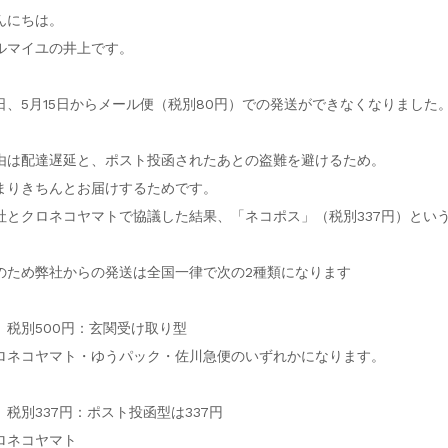
んにちは。
ルマイユの井上です。
日、5月15日からメール便（税別80円）での発送ができなくなりました
由は配達遅延と、ポスト投函されたあとの盗難を避けるため。
まりきちんとお届けするためです。
社とクロネコヤマトで協議した結果、「ネコポス」（税別337円）とい
のため弊社からの発送は全国一律で次の2種類になります
）税別500円：玄関受け取り型
ロネコヤマト・ゆうパック・佐川急便のいずれかになります。
）税別337円：ポスト投函型は337円
ロネコヤマト