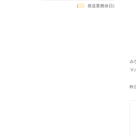
(
発送業務休日)
み
マ
昨