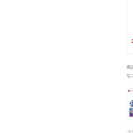
商
な
コ