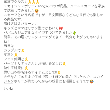
家族でクルスカ
スカイジャンボリー2022とのコラボ商品、クールスカーフを家族
で試着してみました
スカーフという名前ですが、男女関係なくどんな世代でも楽しめ
る商品です。
着け方は２パターン。
キッズとママはリボン型でかわいく
パパはカジュアルなタイ型でつけてみました
簡単にその場でリンクコーデができて、気分も上がっちゃいます
ね！
当日は
カップルで
友達と
フェス仲間と
パーソナリティさんとお揃いを楽しむ
熱中症対策に
思い出を持ち帰るアイテムとして
⁉︎
去年なんて10月まで半袖で過ごすほどの暑さでしたので、スカイ
ジャンボリーが終わってからの残暑にも活躍しそうです
いいね: