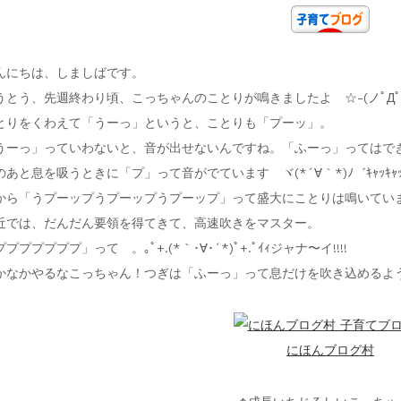
んにちは、しましばです。
うとう、先週終わり頃、こっちゃんのことりが鳴きましたよ ☆-(ノﾟДﾟ)八(
とりをくわえて「うーっ」というと、ことりも「プーッ」。
うーっ」っていわないと、音が出せないんですね。「ふーっ」ってはで
のあと息を吸うときに「プ」って音がでています ヾ(*´∀｀*)ﾉ゛ｷｬｯｷｬ
から「うプーップうプーップうプーップ」って盛大にことりは鳴いています
近では、だんだん要領を得てきて、高速吹きをマスター。
ププププププ」って 。｡ﾟ+.(*｀･∀･´*)ﾟ+.ﾟｲｨジャナ〜イ!!!!
かなかやるなこっちゃん！つぎは「ふーっ」って息だけを吹き込めるよ
にほんブログ村