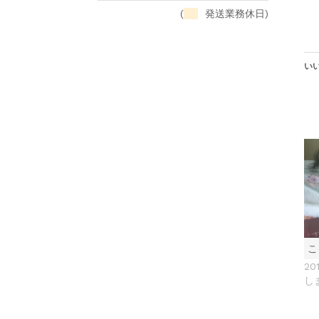
(
発送業務休日)
いい
こ
20
し