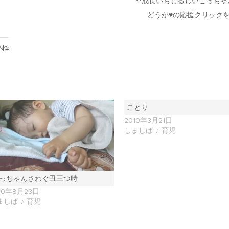
↑成長いちじるしいこっちゃ
どうか♥の応援クリック
ね:
ことり
2010年3月21日
しましば ♪ 育児
っちゃんさわぐ丑三つ時
10年8月23日
ましば ♪ 育児