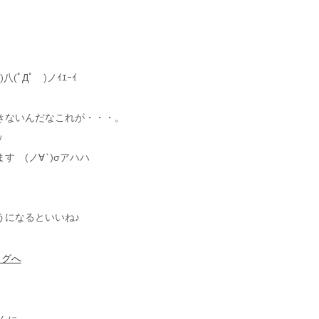
ﾟДﾟ )ノｲｴｰｲ
きないんだなこれが・・・。
ｯ
 (ノ∀`)σアハハ
うになるといいね♪