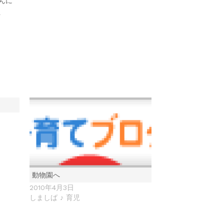
んに
を
動物園へ
2010年4月3日
しましば ♪ 育児