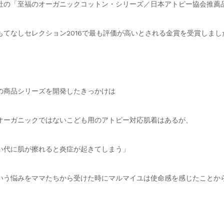
社の「至福のオーガニックコットン・シリーズ／日本アトピー協会推薦
もてなしセレクション2016で最も評価が高いとされる金賞を受賞しまし
の商品シリーズを開発したきっかけは
オーガニックではないこども用のアトピー対応肌着はあるが、
い代に肌が擦れると炎症が起きてしまう」
いう悩みをママたちから受けた時にマルマイユは使命感を感じたことか