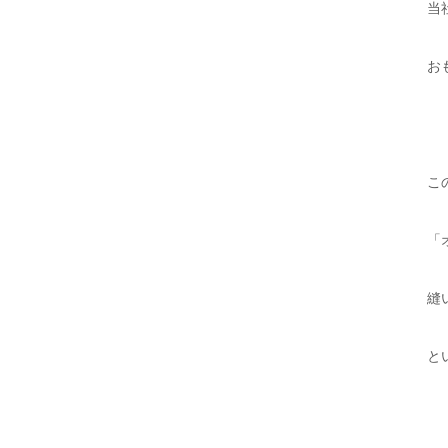
当
お
こ
「
縫
と