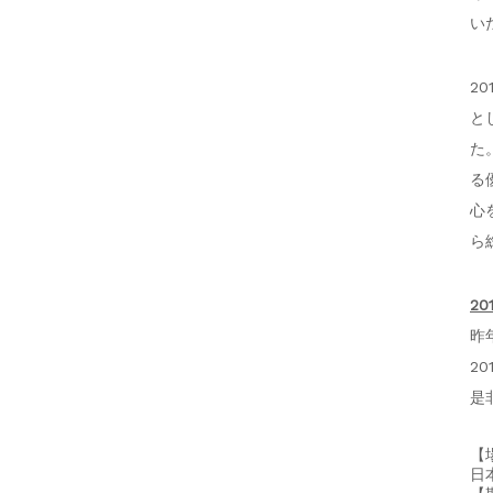
い
2
と
た
る
心
ら
2
昨
2
是
【
日