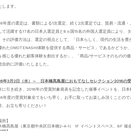
たします。
016年度の選定は、書類による1次選定、続く2次選定では、貿易・流通
して活躍する17名の日本人選定員と8ヵ国15名の外国人選定員により、
。その評価方法は、選定の視点として、「日本らしく、現代の生活を豊
優れたOMOTENASHI体験を提供する商品・サービス」であるかどう
を感じる優れた顧客体験を創出するか」、「商品/サービスそのものの
総合的に評価いたしました。
016年3月2日（水）～ 日本橋髙島屋におもてなしセレクション2016の
年に引き続き、2016年の受賞対象発表を記念した催事イベントを、日
016年度の受賞対象全てをいち早く、お手に取ってお楽しみ頂くことの
非、お立ち寄りください！
場所】
本橋髙島屋（東京都中央区日本橋2-4-1） 1F イベントスペース、8F 催