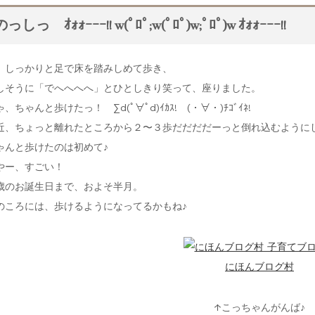
のっしっ ｵｫｫｰｰｰ!! w(ﾟﾛﾟ;w(ﾟﾛﾟ)w;ﾟﾛﾟ)w ｵｫｫｰｰｰ!!
、しっかりと足で床を踏みしめて歩き、
しそうに「でへへへへ」とひとしきり笑って、座りました。
、ちゃんと歩けたっ！ ∑d(ﾟ∀ﾟd)ｲｶｽ! (・∀・)ﾁｺﾞｲﾈ!
近、ちょっと離れたところから２〜３歩だだだだーっと倒れ込むように
ゃんと歩けたのは初めて♪
やー、すごい！
歳のお誕生日まで、およそ半月。
のころには、歩けるようになってるかもね♪
にほんブログ村
↑こっちゃんがんば♪