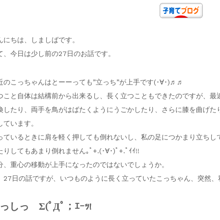
んにちは、しましばです。
て、今日は少し前の27日のお話です。
近のこっちゃんはとーーっても”立っち”が上手です(･∀･)♬♬
つこと自体は結構前から出来るし、長く立つこともできたのですが、最
換したり、両手を鳥がはばたくようにうごかしたり、さらに膝を曲げた
しています。
っているときに肩を軽く押しても倒れないし、私の足につかまり立ちし
りしてもあまり倒れません｡ﾟ+.(･∀･)ﾟ+.ﾟｲｲ!!
分、重心の移動が上手になったのではないでしょうか。
、27日の話ですが、いつものように長く立っていたこっちゃん、突然
っしっ Σ(ﾟДﾟ；ｴｰｯ!