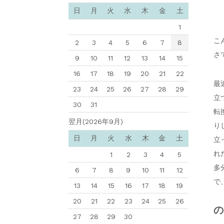
日
月
火
水
木
金
土
1
こ
2
3
4
5
6
7
8
さ
9
10
11
12
13
14
15
16
17
18
19
20
21
22
最
23
24
25
26
27
28
29
立
30
31
転
翌月(2026年9月)
り
日
月
火
水
木
金
土
立
れた
1
2
3
4
5
多
6
7
8
9
10
11
12
で
13
14
15
16
17
18
19
20
21
22
23
24
25
26
の
27
28
29
30