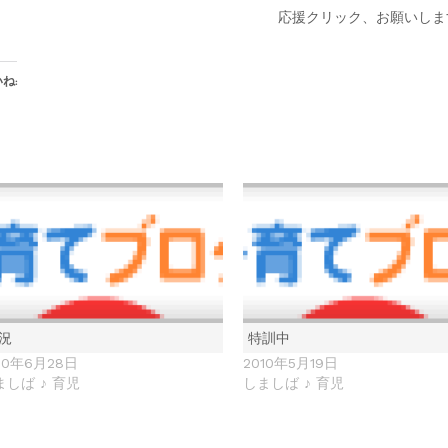
応援クリック、お願いしま
ね:
況
特訓中
10年6月28日
2010年5月19日
ましば ♪ 育児
しましば ♪ 育児