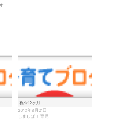
す
祝☆12ヶ月
2010年8月21日
しましば ♪ 育児