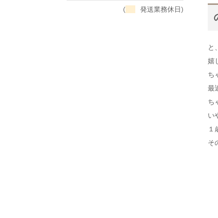
(
発送業務休日)
と
嬉
ちゃ
最
ち
い
１
そ