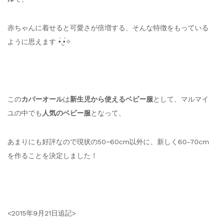
赤ちゃんに着せると可愛さが倍増する、そんな特徴をもっている
ように思えます •̀.̫•́✧
この
カバーオール
は
新生児から使えるベビー服
として、マルマイ
ユの中でも
人気のベビー服
となって、
あまりにも好評なので現状の50−60cm以外に、新しく60-70cm
を作ることを決定しました！
<2015年9月21日追記>