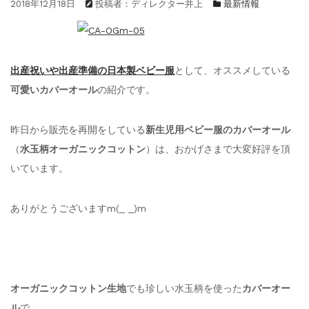
2018年12月18日
投稿者：ディレクター井上
最新情報
出産祝いや出産準備の日本製ベビー服
として、オススメしている
可愛いカバーオール
の紹介です。
昨日から販売を再開をしている
新生児用ベビー服のカバーオール
（
水玉柄オーガニックコットン
）は、おかげさまで大変好評を頂
いています。
ありがとうございますm(_ _)m
オーガニックコットン生地
でも珍しい水玉柄を使った
カバーオー
ル
で、