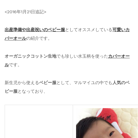
<2016年1月21日追記>
出産準備や出産祝いのベビー服
としてオススメしている
可愛いカ
バーオール
の紹介です。
オーガニックコットン生地
でも珍しい水玉柄を使った
カバーオー
ル
です。
新生児から使える
ベビー服
として、マルマイユの中でも
人気のベ
ビー服
となっており、