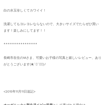
白の水玉珍しくてカワイイ！
洗濯してもヨレヨレならないので、大きいサイズでたらぜひ買い
ます！楽しみにしてます！！
****************
長崎市在住のMさま、可愛いお子様の写真と嬉しいレビュー、あり
がとうございます(❀ฺ´∀`❀ฺ)ﾉ
<2015年11月11日追記>
オーガニック
が
新生児ベビー肌着
として選ばれる理由は、