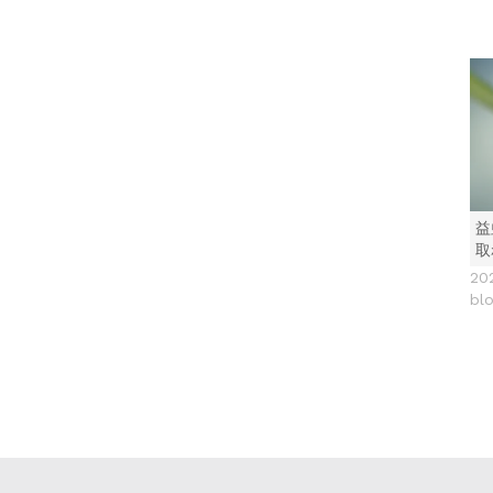
益
取
20
bl