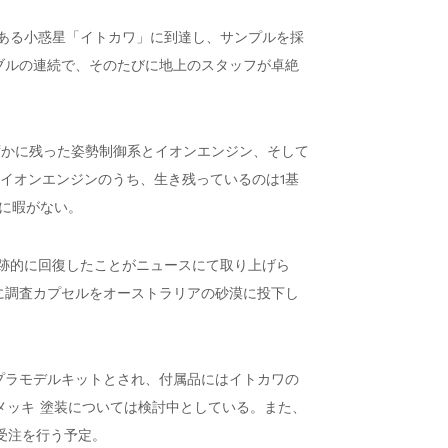
にある小惑星「イトカワ」に到達し、サンプルを採
ラブルの連続で、そのたびに地上のスタッフが卓絶
ずかに残った姿勢制御系とイオンエンジン、そして
るイオンエンジンのうち、生き残っているのは1基
に暇がない。
、奇跡的に回復したことがニュースにて取り上げら
月に調査カプセルをオーストラリアの砂漠に投下し
星のプラモデルキットとされ、付属品にはイトカワの
メッキ 塗装については検討中としている。また、
も受注を行う予定。