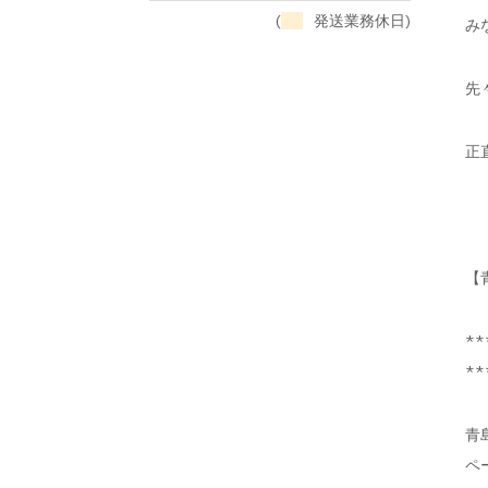
(
発送業務休日)
み
先
正
【
**
**
青
ペ