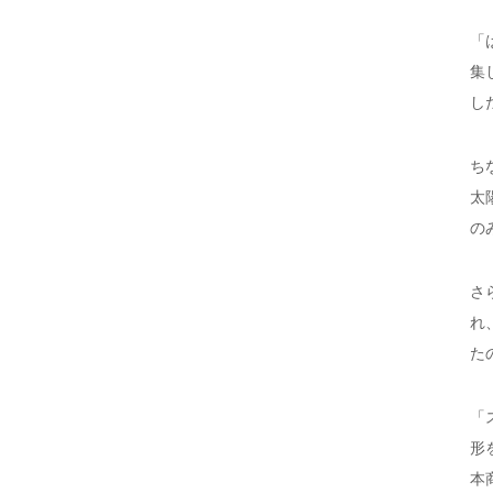
「
集
し
ち
太
の
さ
れ
た
「
形
本