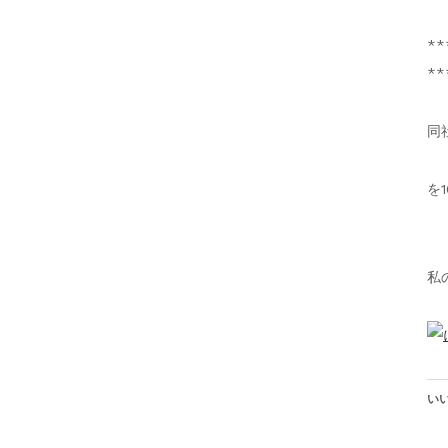
**
**
同
を
私
いい