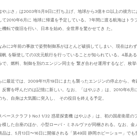
はやぶさ」は2003年5月9日に打ち上げ、地球から3億キロ以上の彼方
して2010年6月に 地球に帰還を予定している。7年間に渡る航海はト
た機転で復旧を行い、日本を始め、全世界を驚かせてき た。
なみに2年前の事故で姿勢制御系がほとんど破損してしまい、現在はわ
陽帆 を駆使しての3次元航行を行っていることが知られている。4基あ
みで、燃料、制御を別のエンジン同士を 繋ぎ合わせ運用するなど、枚挙
らに最近では、2009年11月19日にまたも襲ったエンジンの停止から
、反響を呼んだのは記憶に新しい。なお、「はやぶさ」は、2010年6
のち、自身は大気圏に突入し、 その役目を終える予定。
スペースクラフトNo.1 1/32 惑星探査機 はやぶさ」は、初の国産衛
を模した台座のほか、小型ローバ・ミネルヴァが同梱される。なお、金
商品は、5月13日〜16日に開催される「第49回 静岡ホビーショー」で